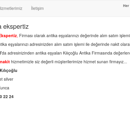
Her 
izmetlerimiz
İletişim
a ekspertiz
Ekspertiz
,
Firması olarak antika eşyalarınızı değerinde alım satım işlem
tika eşyalarınızı adresinizden alım satım işlemi ile değerinde nakit olarak
'
da adresinizinden antika eşyaları Kılıçoğlu Antika Firmasında değerlendi
nakit
hizmetimizle siz değerli müşterilerimize hizmet sunan firmayız...
Kılıçoğlu
et silver
Tunca
0 22 24