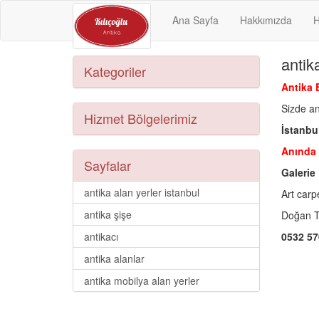
Ana Sayfa
Hakkımızda
H
antik
Kategoriler
Antika 
Sizde an
Hizmet Bölgelerimiz
İstanbul
Anında 
Sayfalar
Galerie 
antika alan yerler istanbul
Art carp
antika şişe
Doğan 
antikacı
0532 57
antika alanlar
antika mobilya alan yerler