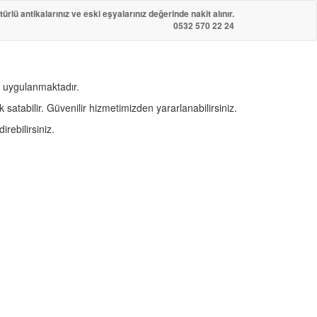
türlü antikalarınız ve eski eşyalarınız değerinde nakit alınır.
0532 570 22 24
i uygulanmaktadır.
 satabilir. Güvenilir hizmetimizden yararlanabilirsiniz.
rebilirsiniz.